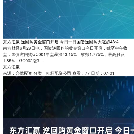
东方汇赢 逆回购黄金窗口开启 今日一日国债逆回购大涨超43%
南方财经6月29日电，国债逆回购的黄金窗口今日开启，截至中午收
盘，国债逆回购GC001早盘暴涨43.15%，收报1.775%，最高触及
1.85%；GC002涨3....
东方汇赢
来源：合优配资
分类：杠杆配资公司
查看：77
日期：07-01