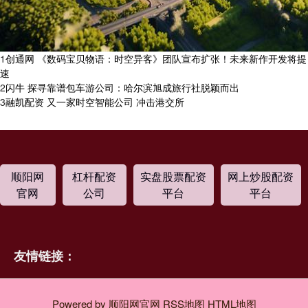
1
​创通网 《数码宝贝物语：时空异客》团队宣布扩张！未来新作开发将提
速
2
​闪牛 探寻靠谱包车游公司：哈尔滨旭成旅行社脱颖而出
3
​融凯配资 又一家时空智能公司 冲击港交所
顺阳网
杠杆配资
实盘股票配资
网上炒股配资
官网
公司
平台
平台
友情链接：
Powered by
顺阳网官网
RSS地图
HTML地图