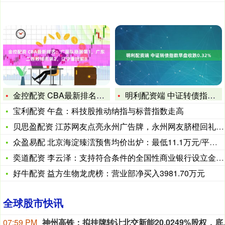
金控配资 CBA最新排名：广厦队稳居第1，广东二连败排名第2
明利配资端 中证转债指数早盘收跌0.32%
宝利配资 午盘：科技股推动纳指与标普指数走高
贝思盈配资 江苏网友点亮永州广告牌，永州网友脐橙回礼已送达
众盈易配 北京海淀臻澐预售均价出炉：最低11.1万元/平米，
奕道配资 李云泽：支持符合条件的全国性商业银行设立金融资产投
好牛配资 益方生物龙虎榜：营业部净买入3981.70万元
全球股市快讯
07:59 PM
神州高铁：拟挂牌转