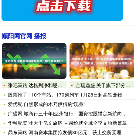
顺阳网官网 播报
张吧策路 达格列净和恩格列净，哪个效果更好？
金瑞鼎盛 关于旗下部分基金新增华泰证券股份有限公司为代销机构
股票推手 110个车站、170趟列车 1月28日起高铁宠物
爱优配 自然形成的木乃伊猎豹“现身”
广盛网 城商行三十年|达州银行：国资控股锚定新航向，金融活水
华融配资 壮大千亿文旅链 甘肃绘就全域全季文旅新篇章
鼎东策略 河南资本集团拟发债30亿元，获上交所受理