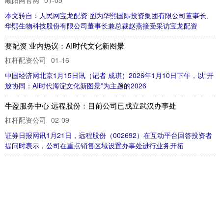
宝
龙
配
资
赵
燕
：
以
中
试
平
台
夯
实
产
业
根
基
，
履
行
生
物
制
造
时
代
责
放
6
中
国
经
济
网
北
京
1
月
1
5
日
讯
（
记
者
成
琪
）
2
0
2
6
年
1
月
1
0
日
下
午
，
以
“
开
协
同
：
A
I
时
代
海
淀
文
化
新
图
景
”
为
主
题
的
2
0
2
要配资 业内热议：AI时代文化新图景
01-16
提
拓
证
券
日
报
网
讯
1
月
2
1
日
，
远
程
股
份
（
0
0
2
6
9
2
）
在
互
动
平
台
回
答
投
资
者
问
时
表
示
，
公
司
在
重
点
销
售
区
域
设
置
办
事
处
进
行
业
务
开
杠杆配资公司
牛盈服务中心 远程股份：目前公司已成立武汉办事处
02-09