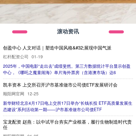
中
6
2
0
2
5
年
，
中
国
电
影
“
走
出
去
”
成
绩
斐
然
。
第
三
方
数
据
统
计
平
台
显
示
创
盈
心
，
《
哪
吒
之
魔
童
闹
海
》
单
片
海
外
票
房
（
含
港
澳
市
场
）
达
杠杆配资公司
创盈中心 人文对话｜塑造中国风格&#32;展现中国气派
01-19
滚动资讯
态
F
新
华
财
经
北
京
4
月
1
7
日
电
上
交
所
1
7
日
举
办
“
长
钱
长
投
E
T
F
高
质
量
发
展
生
建
设
”
系
列
活
动
第
一
期
—
—
沪
市
基
准
做
市
公
司
债
E
T
顺阳网官网
凯丰资本 上交所召开沪市基准做市公司债ETF发展研讨会
12-25
华
本
文
转
自
：
人
民
网
宝
龙
配
资
图
为
华
熙
国
际
投
资
集
团
有
限
公
司
董
事
长
、
熙
生
物
科
技
股
份
有
限
公
司
董
事
长
兼
总
裁
赵
燕
接
受
采
访
宝
龙
配
资
顺阳网官网
任
01-05
杠杆配资公司